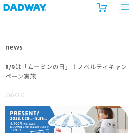
ADWAY ONLINE STORE
ルゴベビー公式 オンラインストア
news
天市場
8/9は「ムーミンの日」！ノベルティキャン
ahoo!ショッピング
ペーン実施
2023.07.25