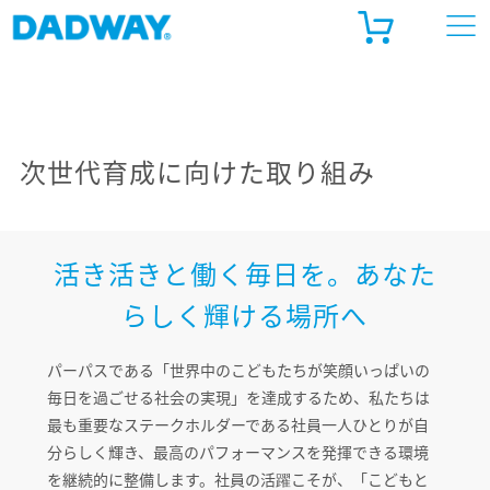
ADWAY ONLINE STORE
ルゴベビー公式 オンラインストア
次世代育成に向けた取り組み
天市場
ahoo!ショッピング
活き活きと働く毎日を。あなた
らしく輝ける場所へ
パーパスである「世界中のこどもたちが笑顔いっぱいの
毎日を過ごせる社会の実現」を達成するため、私たちは
最も重要なステークホルダーである社員一人ひとりが自
分らしく輝き、最高のパフォーマンスを発揮できる環境
を継続的に整備します。社員の活躍こそが、「こどもと