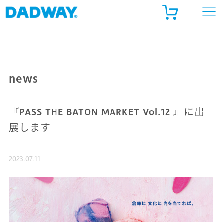
ADWAY ONLINE STORE
ルゴベビー公式 オンラインストア
news
天市場
『PASS THE BATON MARKET Vol.12 』に出
ahoo!ショッピング
展します
2023.07.11