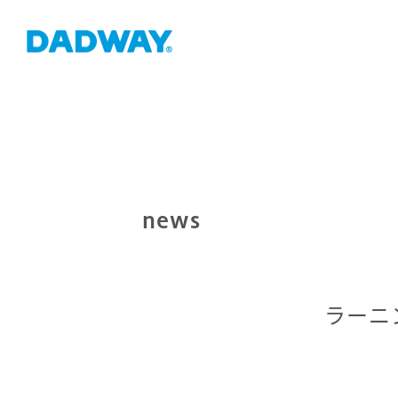
news
ラーニ