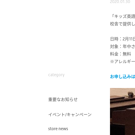
2020.01.30
「キッズ英
校舎で提供
日時：2月11日(
対象：年中
料金：無料
※アレルギ
category
お申し込み
重要なお知らせ
イベント/キャンペーン
store news