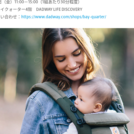
日（金）11:00－15:00（1組あたり30分程度）
ォーター4階 DADWAY LIFE DISCOVERY
問い合わせ：
https://www.dadway.com/shops/bay-quarter/