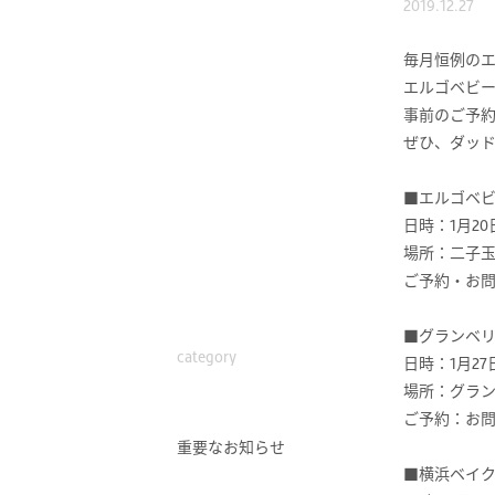
2019.12.27
毎月恒例の
エルゴベビ
事前のご予
ぜひ、ダッ
■エルゴベ
日時：1月20
場所：二子玉
ご予約・お
■グランベ
category
日時：1月27
場所：グランベ
ご予約：お
重要なお知らせ
■横浜ベイ