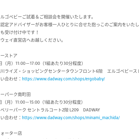
エルゴベビーご試着＆ご相談会を開催いたします。
ー認定アドバイザーがお客様一人ひとりに合せた抱っこのご案内をいたし
約も受け付け中です！
ドウェイ直営店へお越しください。
ビーストア
日（月）11:00－17:00（1組あたり30分程度）
川ライズ・ショッピングセンタータウンフロント6階 エルゴベビース
問い合わせ：
https://www.dadway.com/shops/ergobaby/
リーパーク南町田
日（月）11:00－15:00（1組あたり30分程度）
リーパーク セントラルコート2階 L209 DADWAY
問い合わせ：
https://www.dadway.com/shops/minami_machida/
クォーター店