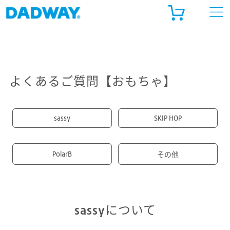
ADWAY ONLINE STORE
ルゴベビー公式 オンラインストア
よくあるご質問【おもちゃ】
天市場
sassy
SKIP HOP
ahoo!ショッピング
PolarB
その他
sassyについて