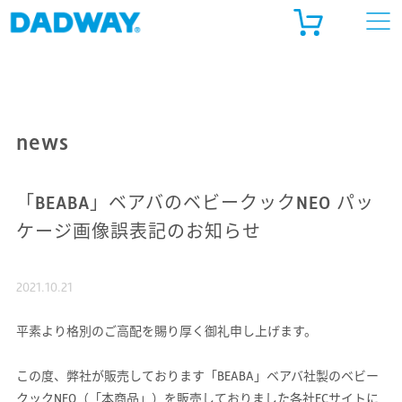
ADWAY ONLINE STORE
ルゴベビー公式 オンラインストア
news
天市場
「BEABA」ベアバのベビークックNEO パッ
ahoo!ショッピング
ケージ画像誤表記のお知らせ
2021.10.21
平素より格別のご高配を賜り厚く御礼申し上げます。
この度、弊社が販売しております「BEABA」ベアバ社製のベビー
クックNEO（「本商品」）を販売しておりました各社ECサイトに