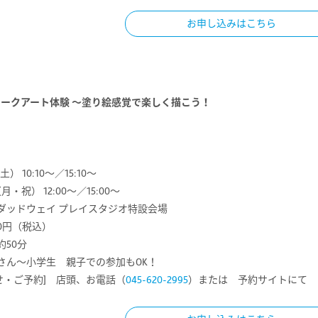
お申し込みはこちら
ークアート体験 〜塗り絵感覚で楽しく描こう！
） 10:10〜／15:10〜
月・祝） 12:00〜／15:00〜
 ダッドウェイ プレイスタジオ特設会場
50円（税込）
約50分
少さん〜小学生 親子での参加もOK！
せ・ご予約] 店頭、お電話（
045-620-2995
）または 予約サイトにて