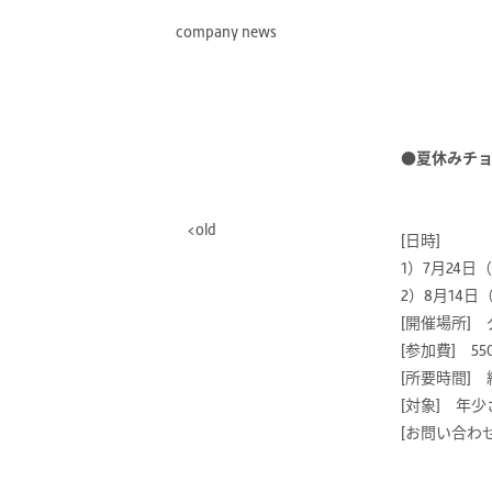
company news
●夏休みチョ
old
[日時]
1）7月24日（土
2）8月14日（
[開催場所]
[参加費] 5
[所要時間] 
[対象] 年
[お問い合わ