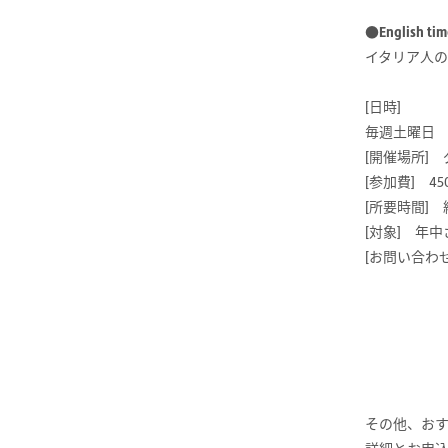
●Englis
イタリア人
[日時]
毎週土曜日 15
[開催場所]
[参加費] 4
[所要時間] 
[対象] 年中
[お問い合わ
その他、お