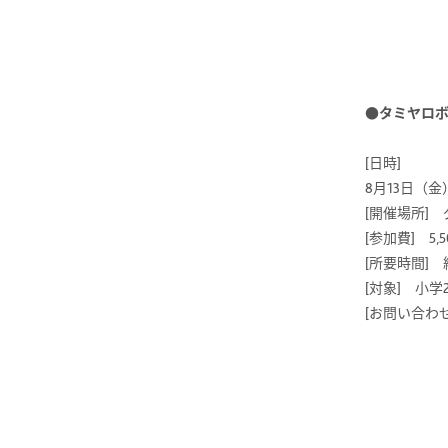
●タミヤロ
[日時]
8月13日（金
[開催場所]
[参加費] 
[所要時間] 
[対象] 小学
[お問い合わ