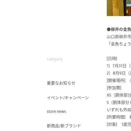
●柳井の金
山口県柳井
「金魚ちょ
[日時]
category
1）7月31日（
2）8月9日（月
[開催場所]
重要なお知らせ
[参加費]
XS（胴体部分 
イベント/キャンペーン
S（胴体部分 縦
いずれも外
store news
[所要時間] 
[対象] 1
新商品/新ブランド