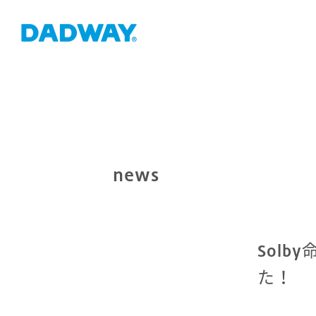
news
Solb
た！